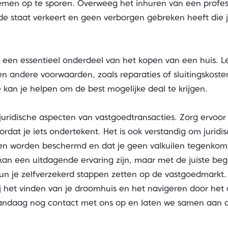
emen op te sporen. Overweeg het inhuren van een profes
ede staat verkeert en geen verborgen gebreken heeft die j
 een essentieel onderdeel van het kopen van een huis. L
en andere voorwaarden, zoals reparaties of sluitingskost
 kan je helpen om de best mogelijke deal te krijgen.
e juridische aspecten van vastgoedtransacties. Zorg ervoor
dat je iets ondertekent. Het is ook verstandig om juridi
ten worden beschermd en dat je geen valkuilen tegenkom
 kan een uitdagende ervaring zijn, maar met de juiste be
un je zelfverzekerd stappen zetten op de vastgoedmarkt.
bij het vinden van je droomhuis en het navigeren door he
ndaag nog contact met ons op en laten we samen aan d