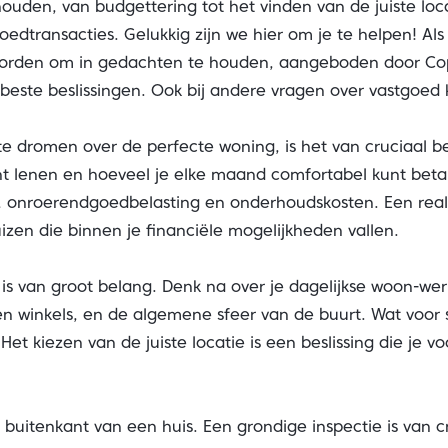
uden, van budgettering tot het vinden van de juiste loc
oedtransacties. Gelukkig zijn we hier om je te helpen! Al
nwoorden om in gedachten te houden, aangeboden door Co
beste beslissingen.
Ook bij andere vragen over vastgoed k
te dromen over de perfecte woning, is het van cruciaal b
unt lenen en hoeveel je elke maand comfortabel kunt bet
 onroerendgoedbelasting en onderhoudskosten. Een reali
izen die binnen je financiële mogelijkheden vallen.
 is van groot belang. Denk na over je dagelijkse woon-wer
en winkels, en de algemene sfeer van de buurt. Wat voor
? Het kiezen van de juiste locatie is een beslissing die je 
e buitenkant van een huis. Een grondige inspectie is van