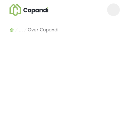
Open m
Close 
...
Over Copandi