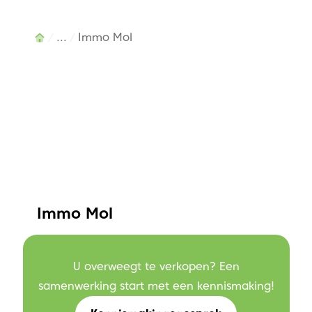
...
Immo Mol
Immo Mol
Molderdijk 113 , 2400 Mol
T. +32 14 39 44 00
U overweegt te verkopen? Een
E.
info@copandi.be
samenwerking start met een kennismaking!