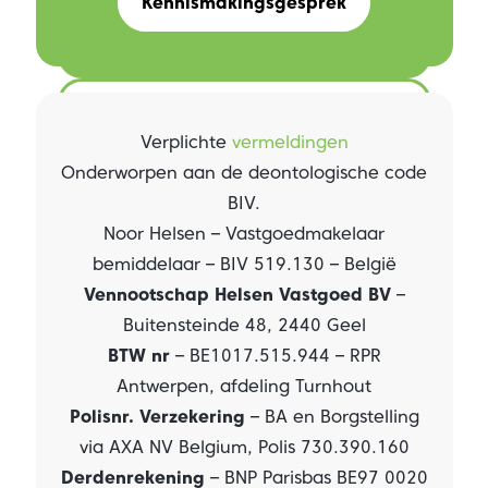
Kennismakingsgesprek
Unable to load widget
Contacteer ons
Wie zijn we?
Verplichte
vermeldingen
Onderworpen aan de deontologische code
BIV.
Noor Helsen – Vastgoedmakelaar
bemiddelaar – BIV 519.130 – België
Vennootschap Helsen Vastgoed BV
–
Buitensteinde 48, 2440 Geel
BTW nr
– BE1017.515.944 – RPR
Antwerpen, afdeling Turnhout
Polisnr. Verzekering
– BA en Borgstelling
via AXA NV Belgium, Polis 730.390.160
Derdenrekening
– BNP Parisbas BE97 0020