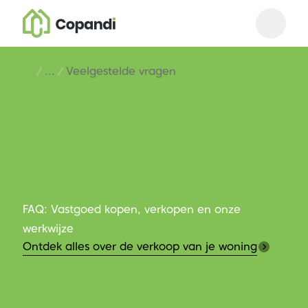
Open m
Close 
...
Veelgestelde vragen
FAQ: Vastgoed kopen, verkopen en onze
werkwijze
Ontdek alles over de verkoop van je woning