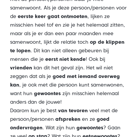
samenwoont. Als je deze persoon/personen voor
de
eerste keer gaat ontmoeten
, lijken ze
misschien heel tof en zie je het helemaal zitten,
maar als je er dan een paar maanden mee
samenwoont, lijkt de relatie toch
op de klippen
te lopen
. Dit kan niet alleen gebeuren bij
mensen die je
eerst niet kende
! Ook bij
vrienden
kan dit het geval zijn. Het wil niet
zeggen dat als je
goed met iemand overweg
kan
, je ook met die persoon kunt samenwonen,
want hun
gewoontes
zijn misschien helemaal
anders dan de jouwe!
Daarom kun je best
van tevoren
veel met de
persoon/personen
afspreken
en ze
goed
ondervragen
. Wat zijn hun
gewoontes
? Gaan
ze veel
op stap
? Wat zijn hun
eetgewoontes
?