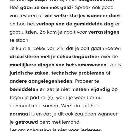
Hoe
gaan ze om met geld
? Spreek ook goed
van tevoren af
wie welke klusjes wanneer doet
en hoe het
verloop van de gemiddelde dag
er
gaat uitzien. Zo kom je nooit voor
verrassingen
te staan.
Je kunt er zeker van zijn dat je ooit gaat moeten
discussiëren met je cohousingpartner
over de
moeilijkere dingen van het samenwonen
, zoals
juridische zaken
,
technische problemen
of
andere aangelegenheden
. Probeer te
bemiddelen
en zet je niet meteen
vijandig
op
tegen je partner(s), want je woont er nu
eenmaal mee samen. Weet dat dit heel
normaal
is en dat je dit ook zou doen wanneer
je
getrouwd
bent met iemand.
Let op:
cohousing is niet voor iedereen