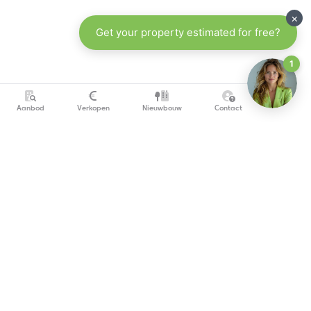
Aanbod
Verkopen
Nieuwbouw
Contact
info@copandi.be
0800 54 311
Schrijf je in om onze nieuwsbrief te ontvangen