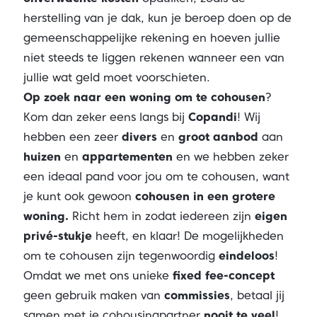
herstelling van je dak, kun je beroep doen op de
gemeenschappelijke rekening en hoeven jullie
niet steeds te liggen rekenen wanneer een van
jullie wat geld moet voorschieten.
Op zoek naar een woning om te cohousen
?
Kom dan zeker eens langs bij
Copandi
! Wij
hebben een zeer
divers
en
groot aanbod
aan
huizen
en
appartementen
en we hebben zeker
een ideaal pand voor jou om te cohousen, want
je kunt ook gewoon
cohousen in een
grotere
woning.
Richt hem in zodat iedereen zijn
eigen
privé-stukje
heeft, en klaar! De mogelijkheden
om te cohousen zijn tegenwoordig
eindeloos
!
Omdat we met ons unieke
fixed fee-concept
geen gebruik maken van
commissies
, betaal jij
samen met je cohousingpartner
nooit te veel
!