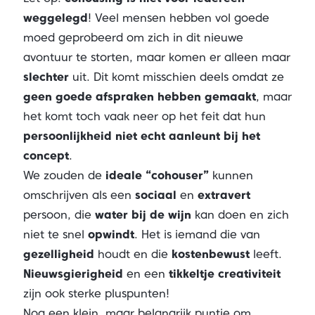
weggelegd
! Veel mensen hebben vol goede
moed geprobeerd om zich in dit nieuwe
avontuur te storten, maar komen er alleen maar
slechter
uit. Dit komt misschien deels omdat ze
geen goede afspraken hebben gemaakt
, maar
het komt toch vaak neer op het feit dat hun
persoonlijkheid niet echt aanleunt bij het
concept
.
We zouden de
ideale “cohouser”
kunnen
omschrijven als een
sociaal
en
extravert
persoon, die
water bij de wijn
kan doen en zich
niet te snel
opwindt
. Het is iemand die van
gezelligheid
houdt en die
kostenbewust
leeft.
Nieuwsgierigheid
en een
tikkeltje creativiteit
zijn ook sterke pluspunten!
Nog een klein, maar belangrijk puntje om