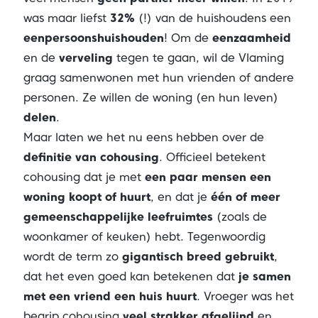
was maar liefst
32%
(!) van de huishoudens een
eenpersoonshuishouden
! Om de
eenzaamheid
en de
verveling
tegen te gaan, wil de Vlaming
graag samenwonen met hun vrienden of andere
personen. Ze willen de woning (en hun leven)
delen
.
Maar laten we het nu eens hebben over de
definitie van cohousing
. Officieel betekent
cohousing dat je met
een paar mensen een
woning koopt of huurt
, en dat je
één of meer
gemeenschappelijke leefruimtes
(zoals de
woonkamer of keuken) hebt. Tegenwoordig
wordt de term zo
gigantisch breed gebruikt
,
dat het even goed kan betekenen dat
je samen
met een vriend een huis huurt
. Vroeger was het
begrip cohousing
veel strakker afgelijnd
en