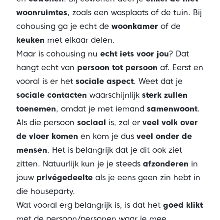
woonruimtes
, zoals een wasplaats of de tuin. Bij
cohousing ga je echt de
woonkamer
of de
keuken
met elkaar delen.
Maar is cohousing nu
echt iets voor jou
? Dat
hangt echt van
persoon tot persoon
af. Eerst en
vooral is er het
sociale aspect
. Weet dat je
sociale contacten
waarschijnlijk
sterk zullen
toenemen
, omdat je met iemand
samenwoont
.
Als die persoon
sociaal
is, zal er
veel volk over
de vloer komen
en kom je dus
veel onder de
mensen
. Het is belangrijk dat je dit ook ziet
zitten. Natuurlijk kun je je steeds
afzonderen
in
jouw
privégedeelte
als je eens geen zin hebt in
die houseparty.
Wat vooral erg belangrijk is, is dat het
goed klikt
met de persoon/personen waar je mee