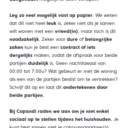
Leg zo veel mogelijk vast op papier
. We weten
dat dit niet heel
leuk
is, zeker niet als je samen
wilt wonen met een
vriend(in)
, maar toch is dit
noodzakelijk
. Zeker voor
dure
of
belangrijke
zaken
kun je best een
contract of iets
dergelijks
maken, zodat de afspraak voor beide
partijen
duidelijk
is. Geen nachtlawaai van
00:00 tot 7:00u? Wat gebeurt er met de woning
als een van de partijen beslist om te vertrekken?
Schrijf dit op en laat dit
ondertekenen
door
beide partijen
.
Bij Copandi raden we aan om je niet enkel
sociaal op te stellen tijdens het huishouden
. Je
kunt best samen met je cohousingpartner(s)