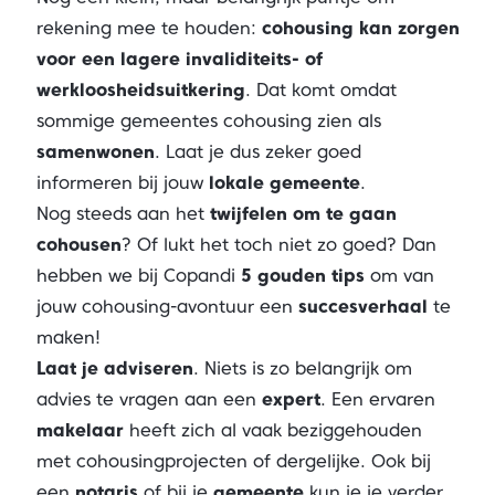
rekening mee te houden:
cohousing kan zorgen
voor een lagere invaliditeits- of
werkloosheidsuitkering
. Dat komt omdat
sommige gemeentes cohousing zien als
samenwonen
. Laat je dus zeker goed
informeren bij jouw
lokale gemeente
.
Nog steeds aan het
twijfelen om te gaan
cohousen
? Of lukt het toch niet zo goed? Dan
hebben we bij Copandi
5 gouden tips
om van
jouw cohousing-avontuur een
succesverhaal
te
maken!
Laat je adviseren
. Niets is zo belangrijk om
advies te vragen aan een
expert
. Een ervaren
makelaar
heeft zich al vaak beziggehouden
met cohousingprojecten of dergelijke. Ook bij
een
notaris
of bij je
gemeente
kun je je verder