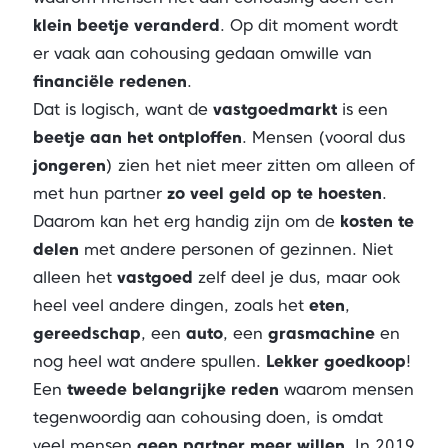
klein beetje veranderd
. Op dit moment wordt
er vaak aan cohousing gedaan omwille van
financiële redenen
.
Dat is logisch, want de
vastgoedmarkt
is een
beetje aan het ontploffen
. Mensen (vooral dus
jongeren
) zien het niet meer zitten om alleen of
met hun partner
zo veel geld op te hoesten
.
Daarom kan het erg handig zijn om de
kosten te
delen
met andere personen of gezinnen. Niet
alleen het
vastgoed
zelf deel je dus, maar ook
heel veel andere dingen, zoals het
eten
,
gereedschap
, een
auto
, een
grasmachine
en
nog heel wat andere spullen.
Lekker goedkoop
!
Een
tweede belangrijke reden
waarom mensen
tegenwoordig aan cohousing doen, is omdat
veel mensen
geen partner meer willen
. In 2019