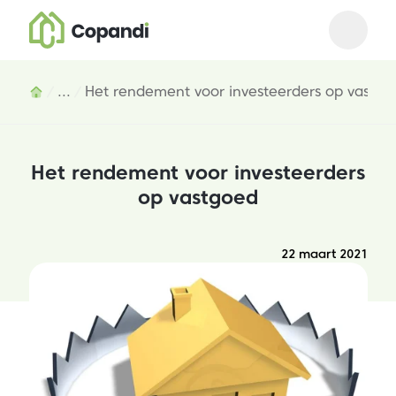
Open m
Close 
Inhoud
...
Het rendement voor investeerders op vastgo
Het rendement voor investeerders
op vastgoed
22 maart 2021