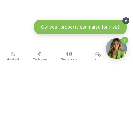
Aanbod
Verkopen
Nieuwbouw
Contact
info@copandi.be
0800 54 311