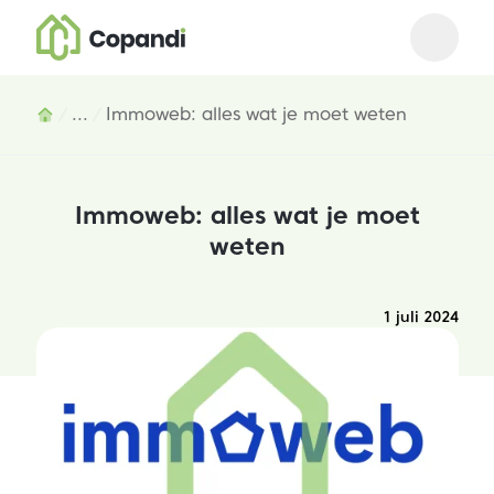
Open m
Close 
Inhoud
...
Immoweb: alles wat je moet weten
Immoweb: alles wat je moet
weten
1 juli 2024