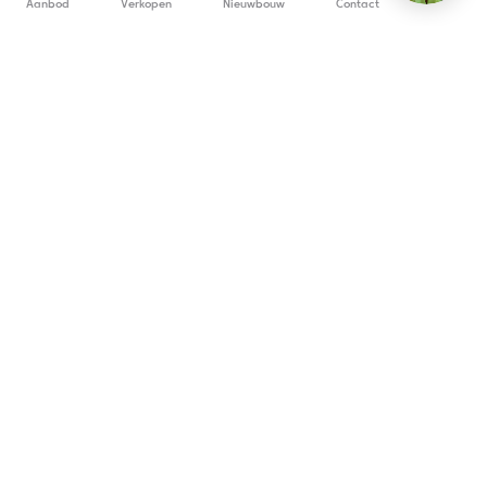
Aanbod
Verkopen
Nieuwbouw
Contact
info@copandi.be
0800 54 311
Schrijf je in om onze nieuwsbrief te ontvangen
De wettelijk verplichte vermeldingen (BIV-nummer,
ondernemingsgegevens, verzekering en borgstelling)
verschillen per Copandi-kantoor en zijn raadpleegbaar