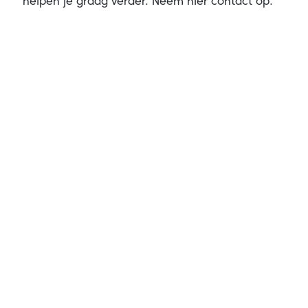
helpen je graag verder.
Neem hier contact op.