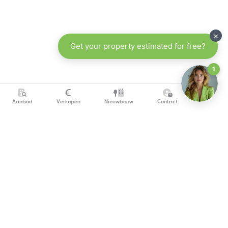
Aanbod
Verkopen
Nieuwbouw
Contact
info@copandi.be
0800 54 311