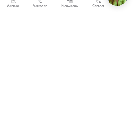
Aanbod
Verkopen
Nieuwbouw
Contact
info@copandi.be
0800 54 311
Schrijf je in om onze nieuwsbrief te ontvangen
De wettelijk verplichte vermeldingen (BIV-nummer,
ondernemingsgegevens, verzekering en borgstelling)