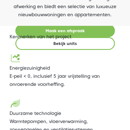
nieuwbouwwoningen en 11
afwerking en biedt een selectie van luxueuze
appartementen.
nieuwbouwwoningen en appartementen.
Maak een afspraak
Kenmerken van het project
Bekijk units
Energiezuinigheid
E-peil < 0, inclusief 5 jaar vrijstelling van
onroerende voorheffing.
Duurzame technologie
Warmtepompen, vloerverwarming,
zonnepanelen en ventilatiesystemen.