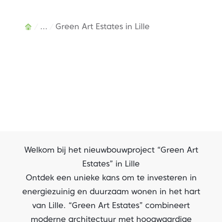
...
Green Art Estates in Lille
Welkom bij het nieuwbouwproject “Green Art
Green Art Estates in Lille
Estates” in Lille
Ontdek een unieke kans om te investeren in
Green Art Estates combineert moderne
energiezuinig en duurzaam wonen in het hart
architectuur met hoogwaardige afwerking
van Lille. “Green Art Estates” combineert
en biedt een selectie van 6 luxueuze
moderne architectuur met hoogwaardige