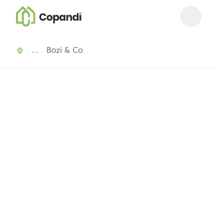
Open m
Close 
...
Bozi & Co