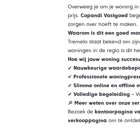
Overweeg je om je woning i
prijs.
Copandi Vastgoed
bege
zorgen over hoeft te maken.
Waarom is dit een goed mo
Tremelo staat bekend om zij
woningen in de regio is dit 
Hoe wij jouw woning succes
✔
Nauwkeurige waardebepa
✔
Professionele woningpres
✔
Slimme online en offline 
✔
Volledige begeleiding
– V
🔎
Meer weten over onze ser
Bezoek de
kantoorpagina v
verkooppagina
om te ontdek