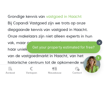
Grondige kennis van
vastgoed in Haacht
Bij Copandi Vastgoed zijn we trots op onze
diepgaande kennis van vastgoed in Haacht.
Onze makelaars zijn niet alleen experts in hun
vak, maar ook nauw verbonden met de stad en
haar unieke buurten. We begrijpen de dynamiek
van de vastgoedmarkt in Haacht, van het
historische centrum tot de opkomende wijken,
en weten precies wat kopers aantrekt in deze
Aanbod
Verkopen
Nieuwbouw
Contact
bijzondere regio.
Onze sterke lokale verankering betekent dat we
altijd op de hoogte zijn van de nieuwste
ontwikkelingen, markttrends en economische
factoren die van invloed zijn op vastgoed in