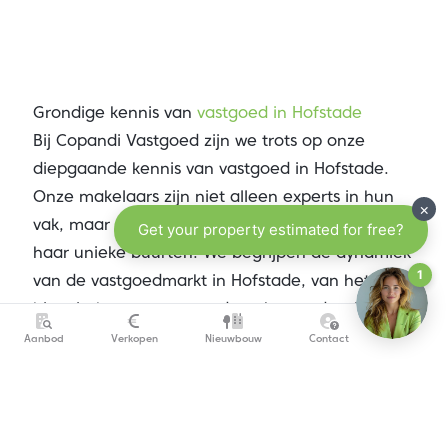
Grondige kennis van
vastgoed in Hofstade
Bij Copandi Vastgoed zijn we trots op onze
diepgaande kennis van vastgoed in Hofstade.
Onze makelaars zijn niet alleen experts in hun
vak, maar ook nauw verbonden met de stad en
haar unieke buurten. We begrijpen de dynamiek
van de vastgoedmarkt in Hofstade, van het
historische centrum tot de opkomende wijken,
en weten precies wat kopers aantrekt in deze
Aanbod
Verkopen
Nieuwbouw
Contact
bijzondere regio.
Onze sterke lokale verankering betekent dat we
altijd op de hoogte zijn van de nieuwste