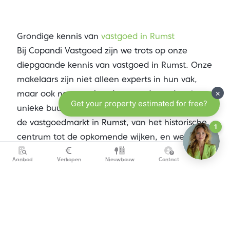
Grondige kennis van
vastgoed in Rumst
Bij Copandi Vastgoed zijn we trots op onze
diepgaande kennis van vastgoed in Rumst. Onze
makelaars zijn niet alleen experts in hun vak,
maar ook nauw verbonden met de stad en haar
unieke buurten. We begrijpen de dynamiek van
de vastgoedmarkt in Rumst, van het historische
centrum tot de opkomende wijken, en weten
precies wat kopers aantrekt in deze bijzondere
Aanbod
Verkopen
Nieuwbouw
Contact
regio.
Onze sterke lokale verankering betekent dat we
altijd op de hoogte zijn van de nieuwste
ontwikkelingen, markttrends en economische
factoren die van invloed zijn op vastgoed in