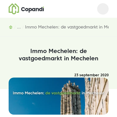
Open m
Close 
Inhoud
...
Immo Mechelen: de vastgoedmarkt in Mech
Immo Mechelen: de
vastgoedmarkt in Mechelen
23 september 2020